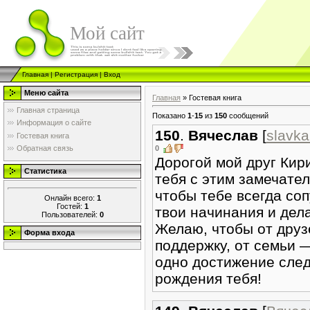
Мой сайт
Главная
|
Регистрация
|
Вход
Меню сайта
Главная
»
Гостевая книга
Главная страница
Показано
1
-
15
из
150
сообщений
Информация о сайте
150
.
Вячеслав
[
slavk
Гостевая книга
0
Обратная связь
Дорогой мой друг Кир
Статистика
тебя с этим замечате
чтобы тебе всегда соп
Онлайн всего:
1
Гостей:
1
твои начинания и дел
Пользователей:
0
Желаю, чтобы от друз
Форма входа
поддержку, от семьи —
одно достижение след
рождения тебя!