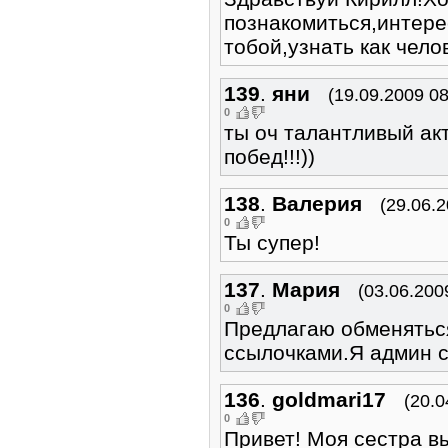
познакомиться,интере
тобой,узнать как чело
139
.
яни
(19.09.2009 08
0
ты оч талантливый акт
побед!!!))
138
.
Валерия
(29.06.2
0
Ты супер!
137
.
Мария
(03.06.200
0
Предлагаю обменятьс
ссылочками.Я админ с
136
.
goldmari17
(20.0
0
Привет! Моя сестра в