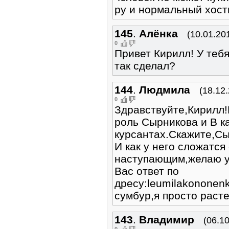
ру и нормальный хости
145
.
Алёнка
(10.01.20
0
Привет Кирилл! У теб
так сделал?
144
.
Людмила
(18.12
0
Здравствуйте,Кирилл
роль Сырникова и В ка
курсантах.Скажите,Сы
И как у него сложатс
наступающим,желаю ус
Вас ответ по
дресу:leumilakononen
сумбур,я просто раст
143
.
Владимир
(06.1
0