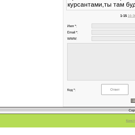
курсантами,ты там буд
1-15
16-3
Имя *:
Email *:
WWW:
Код *:
Cop
Конст