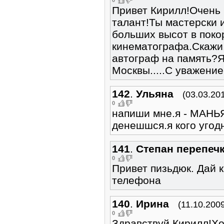
Привет Кирилл!Очень 
талант!Ты мастерски 
больших высот в поко
кинематографа.Скажи,
автограф на память?Я
Москвы.....С уважени
142
.
Ульяна
(03.03.20
0
напиши мне.я - МАНЬЯ
денешшся.я кого угод
141
.
Степан перепеч
0
Привет пизьдюк. Дай 
телефона
140
.
Ирина
(11.10.200
0
Здравствуй Кирилл!Хо