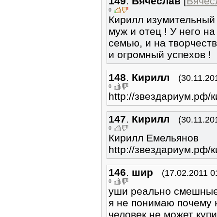
149
.
Вячеслав
[
Вячес
0
Кирилл изумительный 
муж и отец ! У него на
семью, и на творчеств
и огромный успехов !
148
.
Кирилл
(30.11.20
0
http://звездариум.рф/
147
.
Кирилл
(30.11.20
0
Кирилл Емельянов
http://звездариум.рф/
146
.
шир
(17.02.2011 0
0
уши реально смешные
я не понимаю почему
человек не может куп